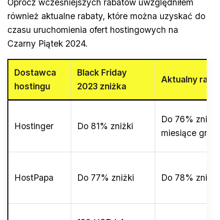
Oprócz wcześniejszych rabatów uwzględniłem
również aktualne rabaty, które można uzyskać do
czasu uruchomienia ofert hostingowych na
Czarny Piątek 2024.
Dostawca
Black Friday
Aktualny raba
hostingu
2023 zniżka
Do 76% zniżki
Hostinger
Do 81% zniżki
miesiące grati
HostPapa
Do 77% zniżki
Do 78% zniżki